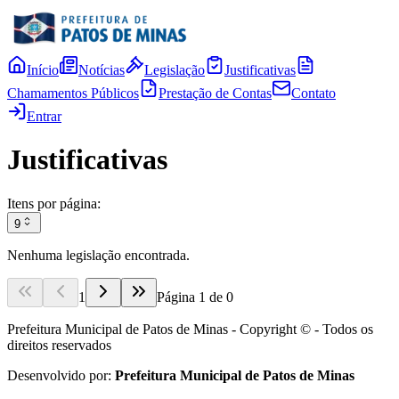
Início
Notícias
Legislação
Justificativas
Chamamentos Públicos
Prestação de Contas
Contato
Entrar
Justificativas
Itens por página:
9
Nenhuma legislação encontrada.
1
Página
1
de
0
Prefeitura Municipal de Patos de Minas - Copyright © - Todos os
direitos reservados
Desenvolvido por:
Prefeitura Municipal de Patos de Minas